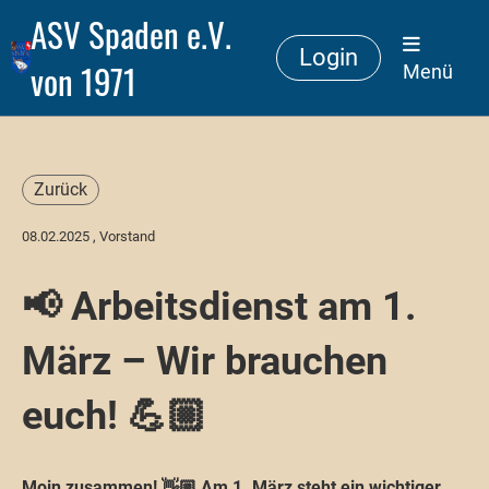
ASV Spaden e.V.
Login
von 1971
Menü
Zurück
08.02.2025
, Vorstand
📢 Arbeitsdienst am 1.
März – Wir brauchen
euch! 💪🏼
Moin zusammen! 👋🏼 Am 1. März steht ein wichtiger