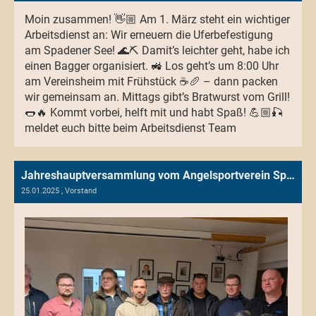
Moin zusammen! 👋🏼 Am 1. März steht ein wichtiger
Arbeitsdienst an: Wir erneuern die Uferbefestigung
am Spadener See! 🌊⛏️ Damit’s leichter geht, habe ich
einen Bagger organisiert. 🚜 Los geht’s um 8:00 Uhr
am Vereinsheim mit Frühstück ☕🥖 – dann packen
wir gemeinsam an. Mittags gibt’s Bratwurst vom Grill!
🌭🔥 Kommt vorbei, helft mit und habt Spaß! 💪🏼🎣
meldet euch bitte beim Arbeitsdienst Team
Jahreshauptversammlung vom Angelsportverein Spaden e.V. von 1971 – ein Abend voller Rückblick, Dank und Überraschungen
25.01.2025
, Vorstand