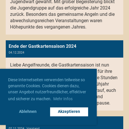
Jugendwart gewählt. Mit großer Begeisterung blickt
die Jugendgruppe auf das erfolgreiche Jahr 2024
zurück. Besonders das gemeinsame Angeln und die
abwechslungsreichen Veranstaltungen waren
Höhepunkte des vergangenen Jahres.
Ende der Gastkartensaison 2024
04.12.2024
Liebe Angelfreunde, die Gastkartensaison ist nun
leider vorbei. Wir danken allen Gastanglern für ihre
Teilnahme und hoffen, dass ihr viele schöne Stunden
Diese Internetseiten verwenden teilweise so
am Wasser hattet. Doch keine Sorge, im Frühjahr
genannte Cookies. Cookies dienen dazu,
2025 geht es wieder los! Wir freuen uns darauf, euch
unser Angebot nutzerfreundlicher, effektiver
im neuen Jahr erneut begrüßen zu dürfen und
und sicherer zu machen.
Mehr Infos
wünschen bis dahin eine erholsame Winterpause.
Ablehnen
Akzeptieren
Erfolgreicher Arbeitseinsatz im Verein
02.11.2024
, Vorstand