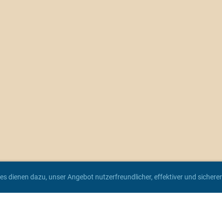
es dienen dazu, unser Angebot nutzerfreundlicher, effektiver und sicher